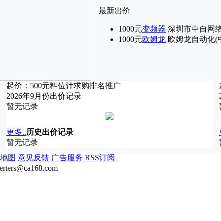
最新出价
1000元
变频器
深圳市中自网
1000元
欧姆龙
欧姆龙自动化(
起价：
500
元
料位计
求购排名推广
2026年9月份出价记录
暂无记录
更多..
历史出价记录
暂无记录
地图
意见反馈
广告服务
RSS订阅
ters@ca168.com