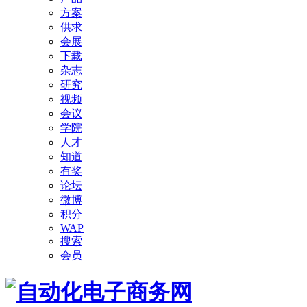
方案
供求
会展
下载
杂志
研究
视频
会议
学院
人才
知道
有奖
论坛
微博
积分
WAP
搜索
会员